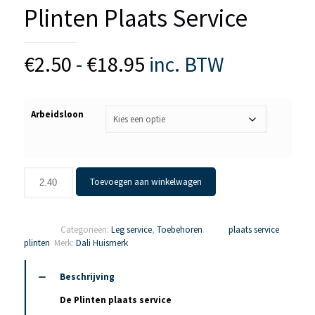
Plinten Plaats Service
Prijsklasse:
€
2.50
-
€
18.95
inc. BTW
€2.50
tot
Arbeidsloon
€18.95
Plinten
Toevoegen aan winkelwagen
Plaats
Service
aantal
SKU:
n/a
.
Categorieën:
Leg service
,
Toebehoren
.
Tags:
plaats service
,
plinten
.
Merk:
Dali Huismerk
Beschrijving
De Plinten plaats service