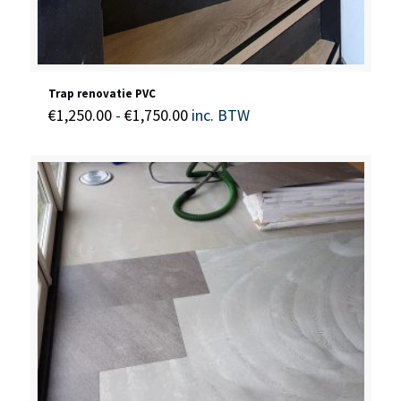
Trap renovatie PVC
Prijsklasse:
€
1,250.00
-
€
1,750.00
inc. BTW
€1,250.00
tot
€1,750.00