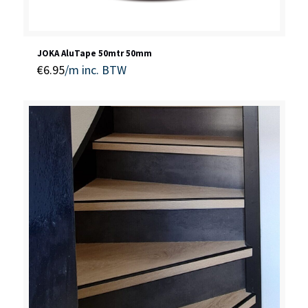
JOKA AluTape 50mtr 50mm
€
6.95
/m
inc. BTW