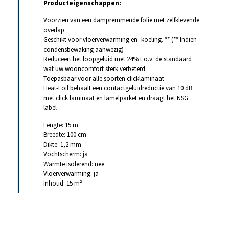
Producteigenschappen:
Voorzien van een dampremmende folie met zelfklevende
overlap
Geschikt voor vloerverwarming en -koeling. ** (** Indien
condensbewaking aanwezig)
Reduceert het loopgeluid met 24% t.o.v. de standaard
wat uw wooncomfort sterk verbeterd
Toepasbaar voor alle soorten clicklaminaat
Heat-Foil behaalt een contactgeluidreductie van 10 dB
met click laminaat en lamelparket en draagt het NSG
label
Lengte: 15 m
Breedte: 100 cm
Dikte: 1,2 mm
Vochtscherm: ja
Warmte isolerend: nee
Vloerverwarming: ja
Inhoud: 15 m²