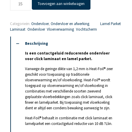
Heat-
Toevoegen aan winkelwagen
Foil
10dB
aantal
Categorieën:
Ondervloer
,
Ondervloer en afwerking
.
Tags:
Lamel Parket
,
Laminaat
,
Ondervloer
,
Vloerverwarming
,
Vochtscherm
.
Beschrijving
Is een contactgeluid reducerende ondervloer
voor click laminaat en lamel parket.
Vanwege de geringe dikte van 1,2 mm is Heat-Foil® zeer
geschikt voor toepassing op traditionele
vloerverwarming en/of vloerkoeling. Heat-Foil® wordt
toegepast op vloerverwarming en/of vloerkoeling in
combinaties met verschillende soorten zwevend
geplaatste vloerbedekkingen zoals click laminaat, click
fineer en lamelparket. Bij toepassing met vloerkoeling
dient er altijd een condens bewaking aanwezig te zijn.
Heat-Foil® behaalt in combinatie met click laminaat en
lamelparket een contactgeluid reductie van 10 dB ?Llin.