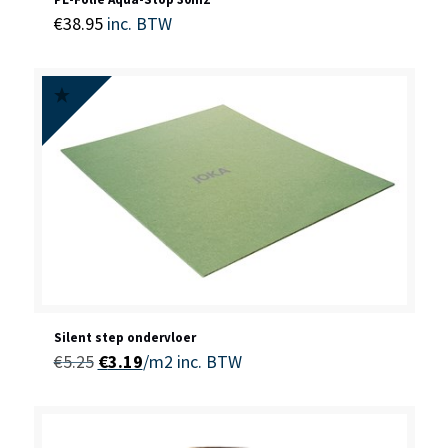
€
38.95
inc. BTW
Silent step ondervloer
Oorspronkelijke
Huidige
€
5.25
€
3.19
/m2
inc. BTW
prijs
prijs
was:
is:
€5.25.
€3.19.