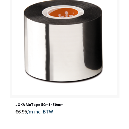
JOKA AluTape 50mtr 50mm
€
6.95
/m
inc. BTW