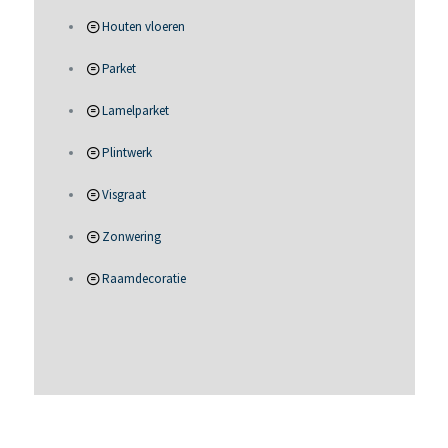
Houten vloeren
Parket
Lamelparket
Plintwerk
Visgraat
Zonwering
Raamdecoratie